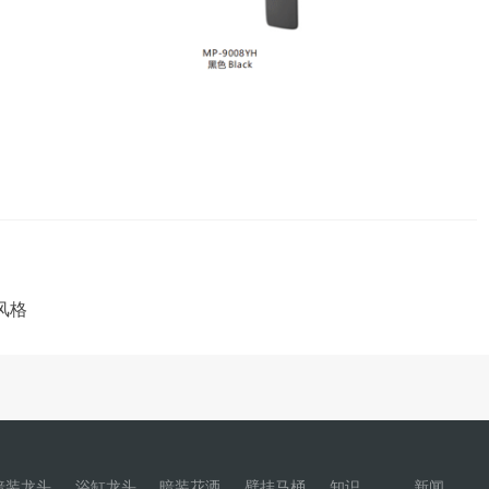
y风格
暗装龙头
浴缸龙头
暗装花洒
壁挂马桶
知识
新闻