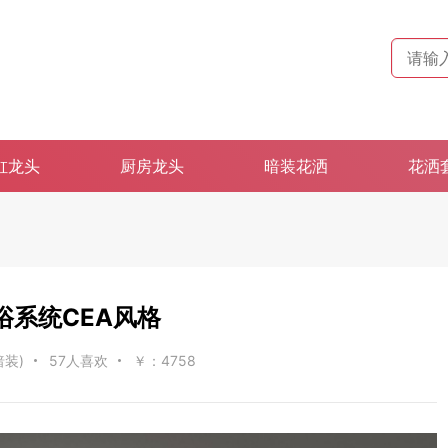
缸龙头
厨房龙头
暗装花洒
花洒
浴系统CEA风格
暗装)
57人喜欢
￥：4758