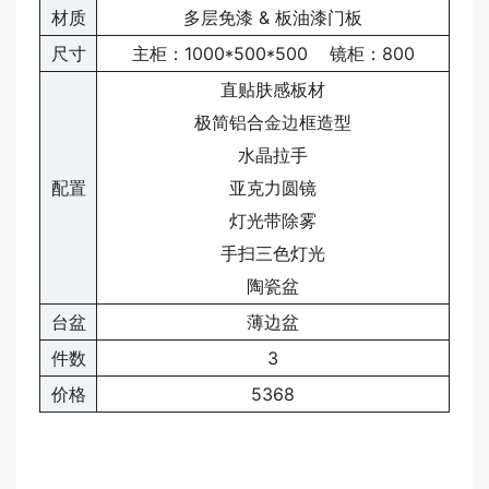
材质
多层免漆 & 板油漆门板
尺寸
主柜：1000*500*500 镜柜：800
直贴肤感板材
极简铝合
金边
框造型
水晶拉手
配置
亚克力圆镜
灯光带除雾
手扫三色灯光
陶瓷盆
台盆
薄边盆
件数
3
价格
5368