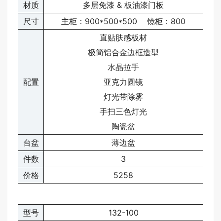
材质
多层免漆 & 板油漆门板
尺寸
主柜：900*500*500 镜柜：800
直贴肤感板材
极简铝合
金边
框造型
水晶拉手
配置
亚克力圆镜
灯光带除雾
手扫三色灯光
陶瓷盆
台盆
薄边盆
件数
3
价格
5258
型号
132-100