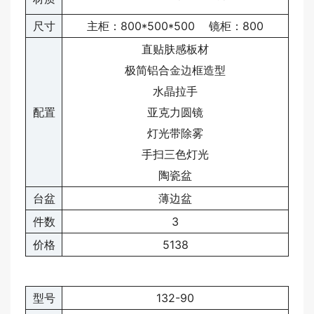
尺寸
主柜：800*500*500 镜柜：800
直贴肤感板材
极简铝合
金边
框造型
水晶拉手
配置
亚克力圆镜
灯光带除雾
手扫三色灯光
陶瓷盆
台盆
薄边盆
件数
3
价格
5138
型号
132-90